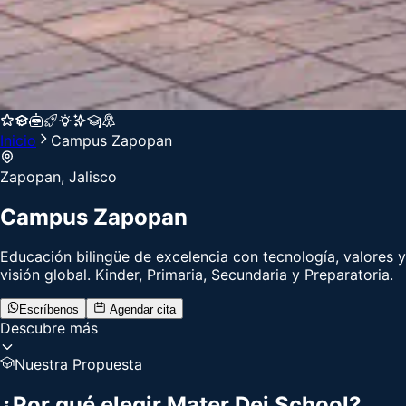
Inicio
Campus
Zapopan
Zapopan, Jalisco
Campus
Zapopan
Educación bilingüe de excelencia con tecnología, valores y
visión global. Kinder, Primaria, Secundaria y Preparatoria.
Escríbenos
Agendar cita
Descubre más
Nuestra Propuesta
¿Por qué elegir
Mater Dei School
?