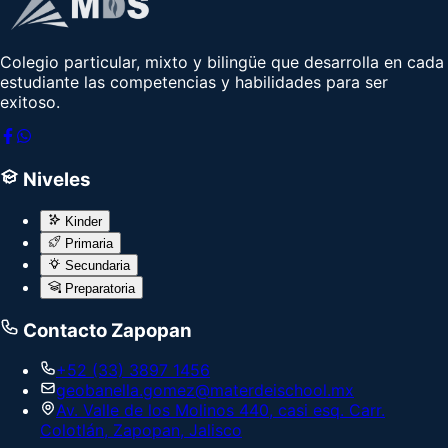
Colegio particular, mixto y bilingüe que desarrolla en cada
estudiante las competencias y habilidades para ser
exitoso.
Niveles
Kinder
Primaria
Secundaria
Preparatoria
Contacto Zapopan
+52 (33) 3897 1456
geobanella.gomez@materdeischool.mx
Av. Valle de los Molinos 440, casi esq. Carr.
Colotlán, Zapopan, Jalisco