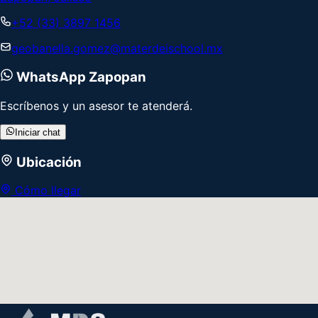
+52 (33) 3897 1456
geobanella.gomez@materdeischool.mx
WhatsApp
Zapopan
Escríbenos y un asesor te atenderá.
Iniciar chat
Ubicación
Cómo llegar