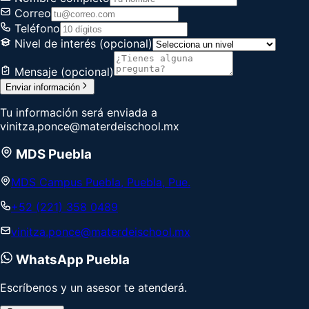
Correo
Teléfono
Nivel de interés
(opcional)
Mensaje
(opcional)
Enviar información
Tu información será enviada a
vinitza.ponce@materdeischool.mx
MDS Puebla
MDS Campus Puebla, Puebla, Pue.
+52 (221) 358 0489
vinitza.ponce@materdeischool.mx
WhatsApp
Puebla
Escríbenos y un asesor te atenderá.