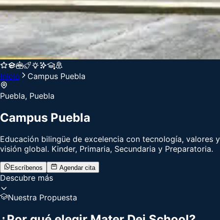
Inicio
Campus
Puebla
Puebla, Puebla
Campus
Puebla
Educación bilingüe de excelencia con tecnología, valores y
visión global. Kinder, Primaria, Secundaria y Preparatoria.
Escríbenos
Agendar cita
Descubre más
Nuestra Propuesta
¿Por qué elegir
Mater Dei School
?